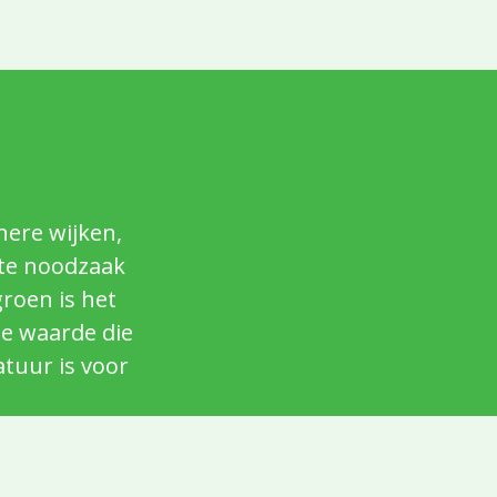
ere wijken,
ute noodzaak
roen is het
le waarde die
atuur is voor