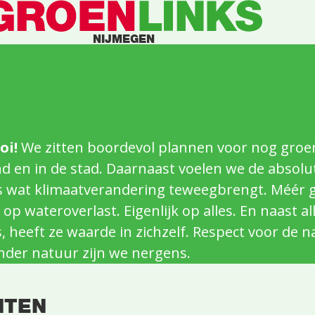
NIJMEGEN
oi!
We zitten boordevol plannen voor nog groen
nd en in de stad. Daarnaast voelen we de absol
les wat klimaatverandering teweegbrengt. Méér g
op wateroverlast. Eigenlijk op alles. En naast al
 heeft ze waarde in zichzelf. Respect voor de n
nder natuur zijn we nergens.
NTEN