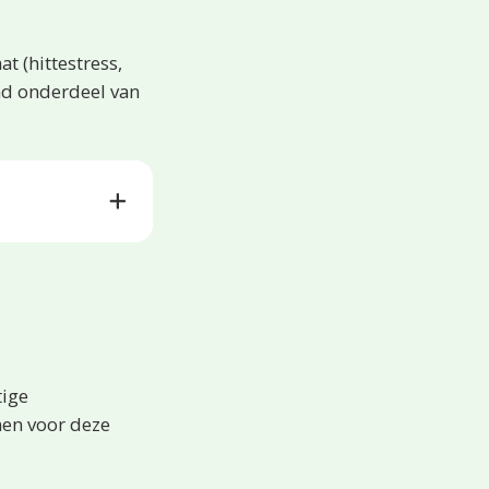
t (hittestress,
nd onderdeel van
tige
men voor deze