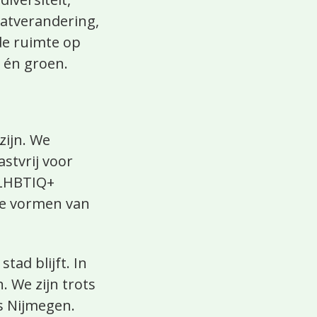
aatverandering,
de ruimte op
V én groen.
zijn. We
stvrij voor
 LHBTIQ+
le vormen van
tad blijft. In
. We zijn trots
ks Nijmegen.