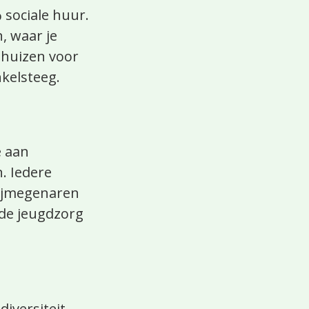
sociale huur.
, waar je
 huizen voor
kelsteeg.
e aan
. Iedere
Nijmegenaren
de jeugdzorg
versiteit,