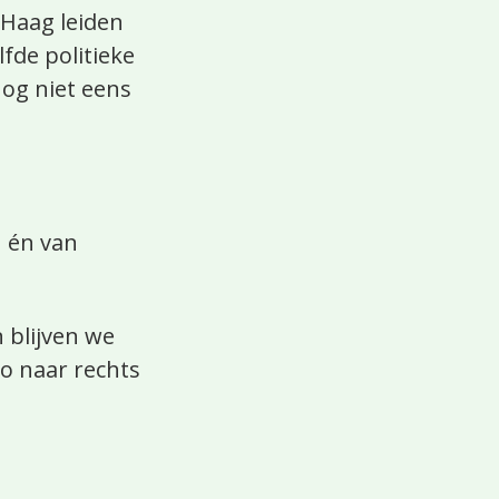
 Haag leiden
fde politieke
nog niet eens
n én van
 blijven we
zo naar rechts