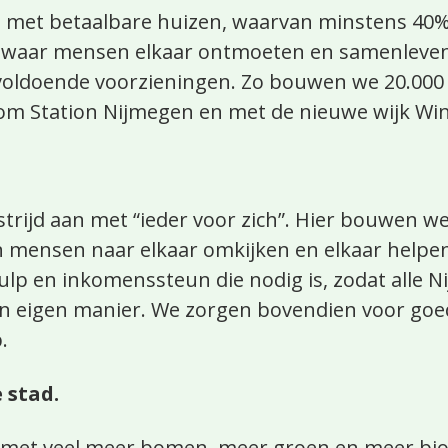
met betaalbare huizen, waarvan minstens 40% 
 waar mensen elkaar ontmoeten en samenleven
voldoende voorzieningen. Zo bouwen we 20.000
m Station Nijmegen en met de nieuwe wijk Win
trijd aan met “ieder voor zich”. Hier bouwen w
ensen naar elkaar omkijken en elkaar helpen
hulp en inkomenssteun die nodig is, zodat alle 
 eigen manier. We zorgen bovendien voor goe
.
 stad.
met veel meer bomen, meer groen en meer biodi